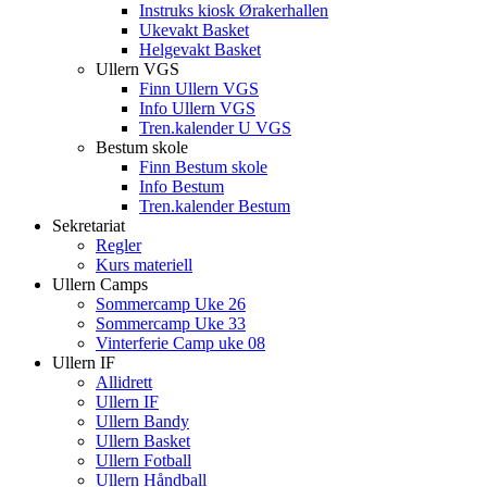
Instruks kiosk Ørakerhallen
Ukevakt Basket
Helgevakt Basket
Ullern VGS
Finn Ullern VGS
Info Ullern VGS
Tren.kalender U VGS
Bestum skole
Finn Bestum skole
Info Bestum
Tren.kalender Bestum
Sekretariat
Regler
Kurs materiell
Ullern Camps
Sommercamp Uke 26
Sommercamp Uke 33
Vinterferie Camp uke 08
Ullern IF
Allidrett
Ullern IF
Ullern Bandy
Ullern Basket
Ullern Fotball
Ullern Håndball