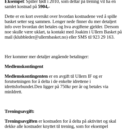
Eksempel
: Spiller født i 2010, som deltar på trening vil ha en
samlet kostnad på
5904
,-
Dette er en kort oversikt over hvordan kostnadene ved å spille
basket setter seg sammen. Lenger nede finner du mer detaljert
info over hvordan det betales og hva avgiftene gjelder. Dersom
noe skulle være uklart, ta kontakt med Joakim i Ullern Basket på
mail (klubbleder@ullernbasket.no) eller SMS til 923 29 163.
Her kommer mer detaljer angående betalinger:
Medlemskontingent
Medlemskontingenten
er en avgift til Ullern IF og er
forutsetningen for å delta i de enkelte idrettene i
idrettsforbundet.Den ligger på 750kr per år og betales via
minIdrett.
Treningsavgift:
Treningsavgiften
er kostnaden for å delta på aktivitet og skal
dekke alle kostnader knyttet til trening, som for eksempel