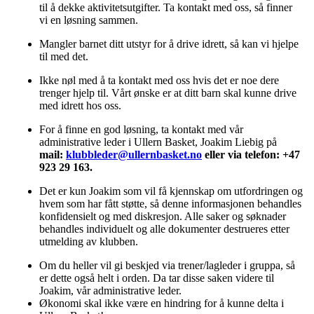
til å dekke aktivitetsutgifter. Ta kontakt med oss, så finner
vi en løsning sammen.
Mangler barnet ditt utstyr for å drive idrett, så kan vi hjelpe
til med det.
Ikke nøl med å ta kontakt med oss hvis det er noe dere
trenger hjelp til. Vårt ønske er at ditt barn skal kunne drive
med idrett hos oss.
For å finne en god løsning, ta kontakt med vår
administrative leder i Ullern Basket, Joakim Liebig på
mail:
klubbleder@ullernbasket.no
eller via telefon: +47
923 29 163.
Det er kun Joakim som vil få kjennskap om utfordringen og
hvem som har fått støtte, så denne informasjonen behandles
konfidensielt og med diskresjon. Alle saker og søknader
behandles individuelt og alle dokumenter destrueres etter
utmelding av klubben.
Om du heller vil gi beskjed via trener/lagleder i gruppa, så
er dette også helt i orden. Da tar disse saken videre til
Joakim, vår administrative leder.
Økonomi skal ikke være en hindring for å kunne delta i