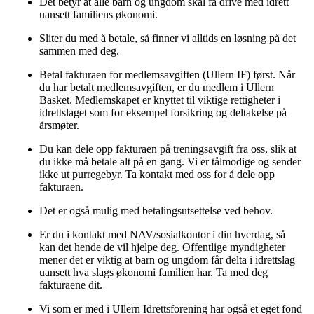
Det betyr at alle barn og ungdom skal få drive med idrett
uansett familiens økonomi.
Sliter du med å betale, så finner vi alltids en løsning på det
sammen med deg.
Betal fakturaen for medlemsavgiften (Ullern IF) først. Når
du har betalt medlemsavgiften, er du medlem i Ullern
Basket. Medlemskapet er knyttet til viktige rettigheter i
idrettslaget som for eksempel forsikring og deltakelse på
årsmøter.
Du kan dele opp fakturaen på treningsavgift fra oss, slik at
du ikke må betale alt på en gang. Vi er tålmodige og sender
ikke ut purregebyr. Ta kontakt med oss for å dele opp
fakturaen.
Det er også mulig med betalingsutsettelse ved behov.
Er du i kontakt med NAV/sosialkontor i din hverdag, så
kan det hende de vil hjelpe deg. Offentlige myndigheter
mener det er viktig at barn og ungdom får delta i idrettslag
uansett hva slags økonomi familien har. Ta med deg
fakturaene dit.
Vi som er med i Ullern Idrettsforening har også et eget fond