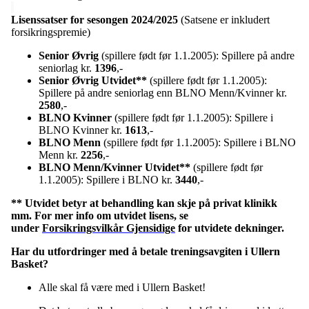
Lisenssatser for sesongen 2024/2025
(Satsene er inkludert
forsikringspremie)
Senior Øvrig
(spillere født før 1.1.2005): Spillere på andre
seniorlag kr.
1396
,-
Senior Øvrig Utvidet**
(spillere født før 1.1.2005):
Spillere på andre seniorlag enn BLNO Menn/Kvinner kr.
2580
,-
BLNO Kvinner
(spillere født før 1.1.2005): Spillere i
BLNO Kvinner kr.
1613
,-
BLNO Menn
(spillere født før 1.1.2005): Spillere i BLNO
Menn kr.
2256
,-
BLNO Menn/Kvinner Utvidet**
(spillere født før
1.1.2005): Spillere i BLNO kr.
3440
,-
** Utvidet betyr at behandling kan skje på privat klinikk
mm. For mer info om utvidet lisens, se
under
Forsikringsvilkår Gjensidige
for utvidete dekninger.
Har du utfordringer med å betale treningsavgiten i Ullern
Basket?
Alle skal få være med i Ullern Basket!