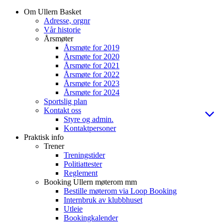
Om Ullern Basket
Adresse, orgnr
Vår historie
Årsmøter
Årsmøte for 2019
Årsmøte for 2020
Årsmøte for 2021
Årsmøte for 2022
Årsmøte for 2023
Årsmøte for 2024
Sportslig plan
Kontakt oss
Styre og admin.
Kontaktpersoner
Praktisk info
Trener
Treningstider
Politiattester
Reglement
Booking Ullern møterom mm
Bestille møterom via Loop Booking
Internbruk av klubbhuset
Utleie
Bookingkalender