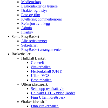
Medlemskap
Lagkontakter og trenere
Drakter og utstyr
Foto og film
Kvittering dommerhonorar
Refusjon av utlegg
Admin
Filarkiv
Serie, EasyBasket
Alle seriekamper
Sekretariat
EasyBasket arrangementer
Baskethaller
Halldrift Basket
Generelt
Ørakerhallen
Flerbrukshall (UFH)
Ullern VGS
Bestumhallen
Ullern idrettspark
Sette opp resultattavle
Hallvakt UFH - video, koder
Finn Ullern idrettspark
Øraker idrettshall
Finn Ørakerhallen