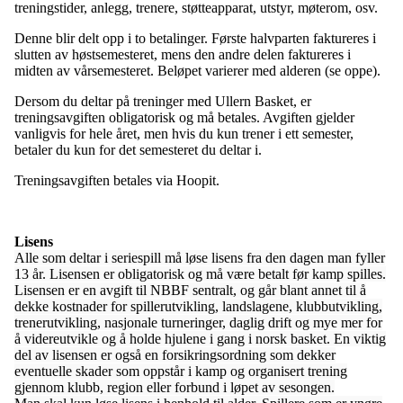
treningstider, anlegg, trenere, støtteapparat, utstyr, møterom, osv.
Denne blir delt opp i to betalinger. Første halvparten faktureres i
slutten av høstsemesteret, mens den andre delen faktureres i
midten av vårsemesteret. Beløpet varierer med alderen (se oppe).
Dersom du deltar på treninger med Ullern Basket, er
treningsavgiften obligatorisk og må betales. Avgiften gjelder
vanligvis for hele året, men hvis du kun trener i ett semester,
betaler du kun for det semesteret du deltar i.
Treningsavgiften betales via Hoopit.
Lisens
Alle som deltar i seriespill må løse lisens fra den dagen man fyller
13 år. Lisensen er obligatorisk og må være betalt før kamp spilles.
Lisensen er en avgift til NBBF sentralt, og går blant annet til å
dekke kostnader for spillerutvikling, landslagene, klubbutvikling,
trenerutvikling, nasjonale turneringer, daglig drift og mye mer for
å videreutvikle og å holde hjulene i gang i norsk basket. En viktig
del av lisensen er også en forsikringsordning som dekker
eventuelle skader som oppstår i kamp og organisert trening
gjennom klubb, region eller forbund i løpet av sesongen.