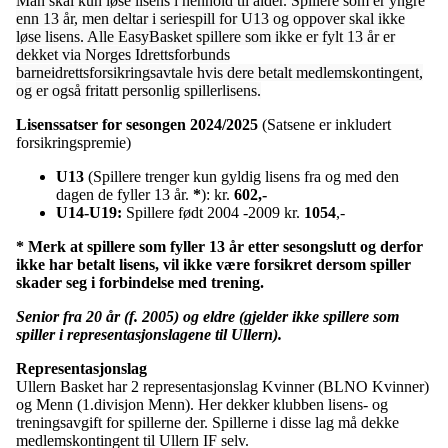
Man skal kun løse lisens i henhold til alder. Spillere som er yngre
enn 13 år, men deltar i seriespill for U13 og oppover skal ikke
løse lisens. Alle Easy
B
asket spillere som ikke er fylt 13 år er
dekket via Norges Idrettsforbunds
barneidrettsforsikringsavtale
hvis dere betalt medlemskontingent
,
og er også fritatt personlig spillerlisens.
Lisenssatser for sesongen 2024/2025
(Satsene er inkludert
forsikringspremie)
U13
(Spillere trenger kun gyldig lisens fra og med den
dagen de fyller 13 år.
*
): kr.
602
,-
U14-U19:
Spillere født 2004 -2009 kr.
1054
,-
* Merk at spillere som fyller 13 år etter sesongslutt og derfor
ikke har betalt lisens, vil ikke være forsikret dersom spiller
skader seg i forbindelse med trening.
Senior fra 20 år (f. 2005) og eldre (gjelder ikke spillere som
spiller i representasjonslagene til Ullern).
Representasjonslag
Ullern Basket har 2 representasjonslag Kvinner (BLNO Kvinner)
og Menn (1.divisjon Menn). Her dekker klubben lisens- og
treningsavgift for spillerne der. Spillerne i disse lag må dekke
medlemskontingent til Ullern IF selv.