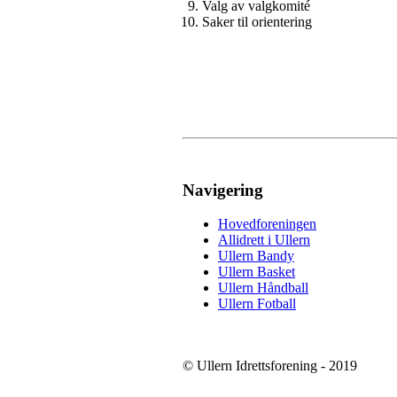
Valg av valgkomité
Saker til orientering
Navigering
Hovedforeningen
Allidrett i Ullern
Ullern Bandy
Ullern Basket
Ullern Håndball
Ullern Fotball
© Ullern Idrettsforening - 2019