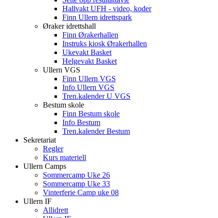
Hallvakt UFH - video, koder
Finn Ullern idrettspark
Øraker idrettshall
Finn Ørakerhallen
Instruks kiosk Ørakerhallen
Ukevakt Basket
Helgevakt Basket
Ullern VGS
Finn Ullern VGS
Info Ullern VGS
Tren.kalender U VGS
Bestum skole
Finn Bestum skole
Info Bestum
Tren.kalender Bestum
Sekretariat
Regler
Kurs materiell
Ullern Camps
Sommercamp Uke 26
Sommercamp Uke 33
Vinterferie Camp uke 08
Ullern IF
Allidrett