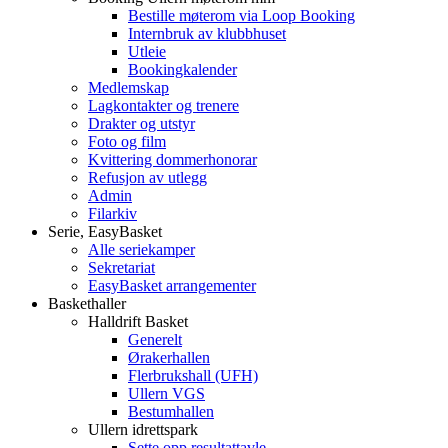
Bestille møterom via Loop Booking
Internbruk av klubbhuset
Utleie
Bookingkalender
Medlemskap
Lagkontakter og trenere
Drakter og utstyr
Foto og film
Kvittering dommerhonorar
Refusjon av utlegg
Admin
Filarkiv
Serie, EasyBasket
Alle seriekamper
Sekretariat
EasyBasket arrangementer
Baskethaller
Halldrift Basket
Generelt
Ørakerhallen
Flerbrukshall (UFH)
Ullern VGS
Bestumhallen
Ullern idrettspark
Sette opp resultattavle