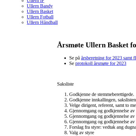
Ullern IF
Ullern Bandy
Ullern Basket
Ullern Fotball
Ullern Håndball
Årsmøte Ullern Basket fo
Se på
årsberetning for 2023 samt f
Se
protokoll årsmøte for 2023
Saksliste
Godkjenne de stemmeberettigede.
Godkjenne innkallingen, sakslisten
Velge dirigent, referent, samt to m
Gjennomgang og godkjennelse av st
Gjennomgang og godkjennelse av r
Gjennomgang og godkjennelse av b
Forslag fra styre: vedtak ang dugna
Valg av styre