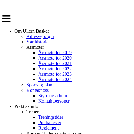
Veksle
navigasjon
Om Ullern Basket
Adresse, orgnr
Vår historie
Årsmøter
Årsmøte for 2019
Årsmøte for 2020
Årsmøte for 2021
Årsmøte for 2022
Årsmøte for 2023
Årsmøte for 2024
Sportslig plan
Kontakt oss
Styre og admin.
Kontaktpersoner
Praktisk info
Trener
Treningstider
Politiattester
Reglement
Booking Ullern møterom mm