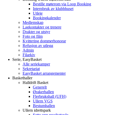
Bestille møterom via Loop Booking
Internbruk av klubbhuset
Utleie
Bookingkalender
Medlemskap
Lagkontakter og trenere
Drakter og utstyr
Foto og film
Kvittering dommerhonorar
Refusjon av utlegg
Admin
Filarkiv
Serie, EasyBasket
Alle seriekamper
Sekretariat
EasyBasket arrangementer
Baskethaller
Halldrift Basket
Generelt
Ørakerhallen
Flerbrukshall (UFH)
Ullern VGS
Bestumhallen
Ullern idrettspark
Sette opp resultattavle