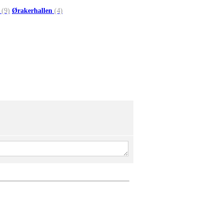
6
(9)
Ørakerhallen
(4)