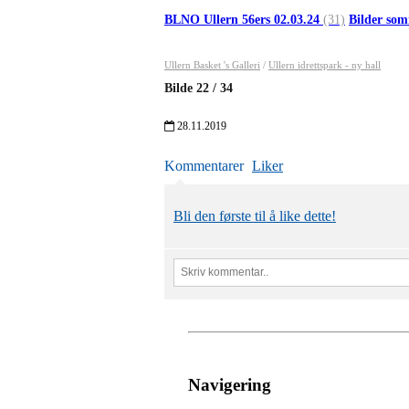
BLNO Ullern 56ers 02.03.24
(31)
Bilder som
Ullern Basket 's Galleri
/
Ullern idrettspark - ny hall
Bilde
22
/
34
28.11.2019
Kommentarer
Liker
Bli den første til å like dette!
Navigering