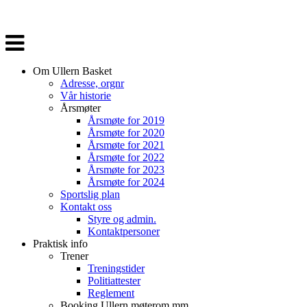
Veksle
navigasjon
Om Ullern Basket
Adresse, orgnr
Vår historie
Årsmøter
Årsmøte for 2019
Årsmøte for 2020
Årsmøte for 2021
Årsmøte for 2022
Årsmøte for 2023
Årsmøte for 2024
Sportslig plan
Kontakt oss
Styre og admin.
Kontaktpersoner
Praktisk info
Trener
Treningstider
Politiattester
Reglement
Booking Ullern møterom mm