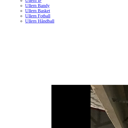
Ullern IF
Ullern Bandy
Ullern Basket
Ullern Fotball
Ullern Håndball