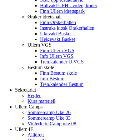
Hallvakt UFH - video, koder
Finn Ullern idrettspark
Øraker idrettshall
Finn Ørakerhallen
Instruks kiosk Ørakerhallen
Ukevakt Basket
Helgevakt Basket
Ullern VGS
Finn Ullern VGS
Info Ullern VGS
Tren.kalender U VGS
Bestum skole
Finn Bestum skole
Info Bestum
Tren.kalender Bestum
Sekretariat
Regler
Kurs materiell
Ullern Camps
Sommercamp Uke 26
Sommercamp Uke 33
Vinterferie Camp uke 08
Ullern IF
Allidrett