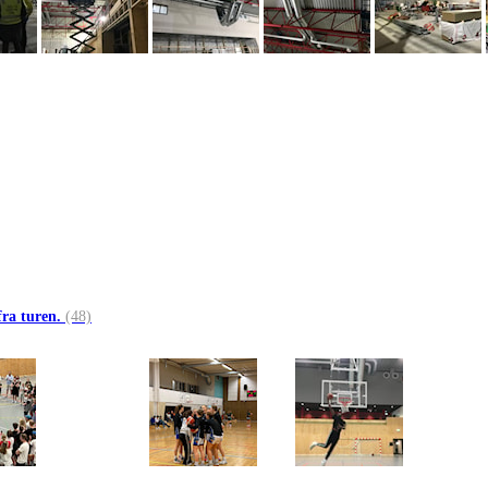
fra turen.
(48)