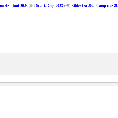
merfest juni 2023
(63)
Scania Cup 2023
(69)
Bilder fra 2020 Camp uke 2