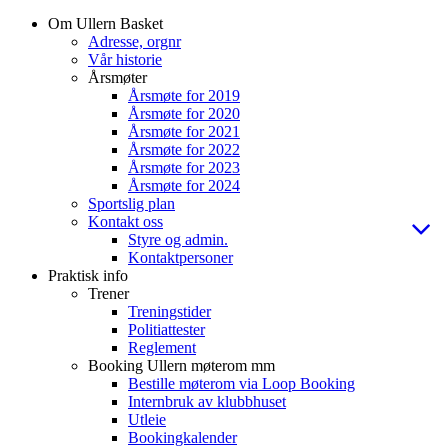
Om Ullern Basket
Adresse, orgnr
Vår historie
Årsmøter
Årsmøte for 2019
Årsmøte for 2020
Årsmøte for 2021
Årsmøte for 2022
Årsmøte for 2023
Årsmøte for 2024
Sportslig plan
Kontakt oss
Styre og admin.
Kontaktpersoner
Praktisk info
Trener
Treningstider
Politiattester
Reglement
Booking Ullern møterom mm
Bestille møterom via Loop Booking
Internbruk av klubbhuset
Utleie
Bookingkalender