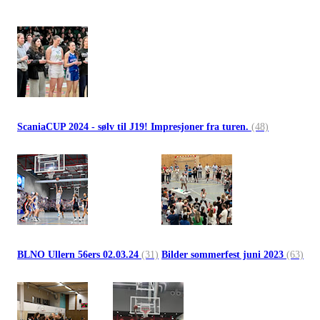
ScaniaCUP 2024 - sølv til J19! Impresjoner fra turen.
(48)
BLNO Ullern 56ers 02.03.24
(31)
Bilder sommerfest juni 2023
(63)