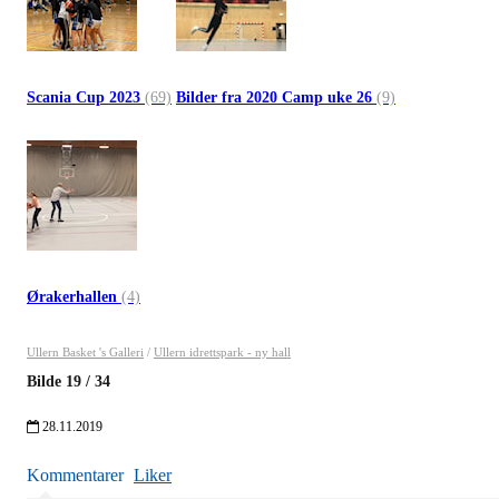
Scania Cup 2023
(69)
Bilder fra 2020 Camp uke 26
(9)
Ørakerhallen
(4)
Ullern Basket 's Galleri
/
Ullern idrettspark - ny hall
Bilde
19
/
34
28.11.2019
Kommentarer
Liker