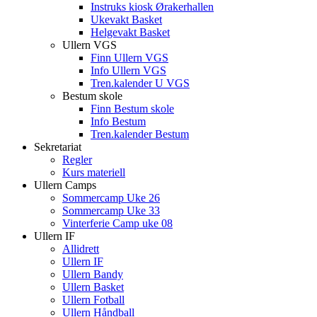
Instruks kiosk Ørakerhallen
Ukevakt Basket
Helgevakt Basket
Ullern VGS
Finn Ullern VGS
Info Ullern VGS
Tren.kalender U VGS
Bestum skole
Finn Bestum skole
Info Bestum
Tren.kalender Bestum
Sekretariat
Regler
Kurs materiell
Ullern Camps
Sommercamp Uke 26
Sommercamp Uke 33
Vinterferie Camp uke 08
Ullern IF
Allidrett
Ullern IF
Ullern Bandy
Ullern Basket
Ullern Fotball
Ullern Håndball