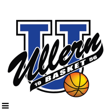
Veksle
navigasjon