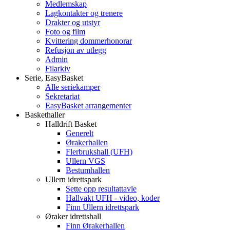
Medlemskap
Lagkontakter og trenere
Drakter og utstyr
Foto og film
Kvittering dommerhonorar
Refusjon av utlegg
Admin
Filarkiv
Serie, EasyBasket
Alle seriekamper
Sekretariat
EasyBasket arrangementer
Baskethaller
Halldrift Basket
Generelt
Ørakerhallen
Flerbrukshall (UFH)
Ullern VGS
Bestumhallen
Ullern idrettspark
Sette opp resultattavle
Hallvakt UFH - video, koder
Finn Ullern idrettspark
Øraker idrettshall
Finn Ørakerhallen