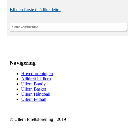
Bli den første til å like dette!
Navigering
Hovedforeningen
Allidrett i Ullern
Ullern Bandy
Ullern Basket
Ullern Håndball
Ullern Fotball
© Ullern Idrettsforening - 2019