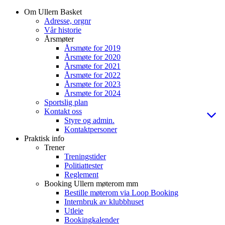
Om Ullern Basket
Adresse, orgnr
Vår historie
Årsmøter
Årsmøte for 2019
Årsmøte for 2020
Årsmøte for 2021
Årsmøte for 2022
Årsmøte for 2023
Årsmøte for 2024
Sportslig plan
Kontakt oss
Styre og admin.
Kontaktpersoner
Praktisk info
Trener
Treningstider
Politiattester
Reglement
Booking Ullern møterom mm
Bestille møterom via Loop Booking
Internbruk av klubbhuset
Utleie
Bookingkalender