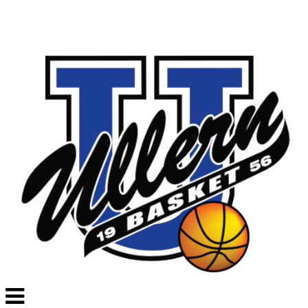
Veksle
navigasjon