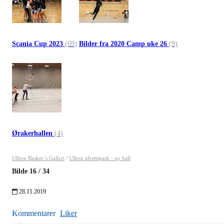
Scania Cup 2023
(69)
Bilder fra 2020 Camp uke 26
(9)
Ørakerhallen
(4)
Ullern Basket 's Galleri
/
Ullern idrettspark - ny hall
Bilde
16
/
34
28.11.2019
Kommentarer
Liker