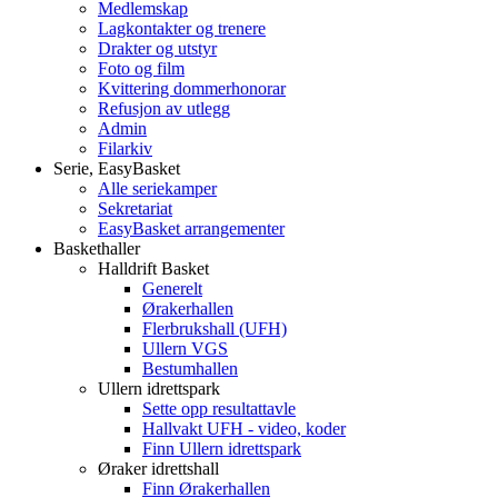
Medlemskap
Lagkontakter og trenere
Drakter og utstyr
Foto og film
Kvittering dommerhonorar
Refusjon av utlegg
Admin
Filarkiv
Serie, EasyBasket
Alle seriekamper
Sekretariat
EasyBasket arrangementer
Baskethaller
Halldrift Basket
Generelt
Ørakerhallen
Flerbrukshall (UFH)
Ullern VGS
Bestumhallen
Ullern idrettspark
Sette opp resultattavle
Hallvakt UFH - video, koder
Finn Ullern idrettspark
Øraker idrettshall
Finn Ørakerhallen