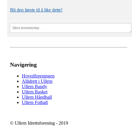
Bli den første til å like dette!
Navigering
Hovedforeningen
Allidrett i Ullern
Ullern Bandy
Ullern Basket
Ullern Håndball
Ullern Fotball
© Ullern Idrettsforening - 2019