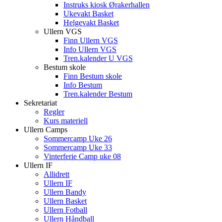
Instruks kiosk Ørakerhallen
Ukevakt Basket
Helgevakt Basket
Ullern VGS
Finn Ullern VGS
Info Ullern VGS
Tren.kalender U VGS
Bestum skole
Finn Bestum skole
Info Bestum
Tren.kalender Bestum
Sekretariat
Regler
Kurs materiell
Ullern Camps
Sommercamp Uke 26
Sommercamp Uke 33
Vinterferie Camp uke 08
Ullern IF
Allidrett
Ullern IF
Ullern Bandy
Ullern Basket
Ullern Fotball
Ullern Håndball