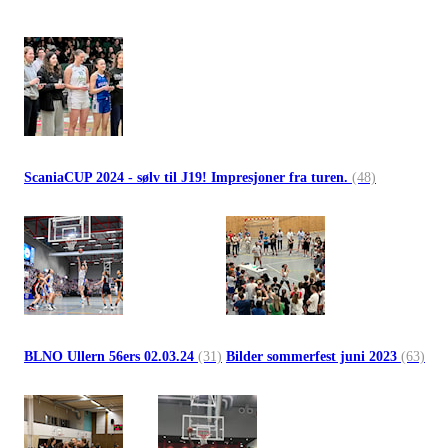
ScaniaCUP 2024 - sølv til J19! Impresjoner fra turen.
(48)
BLNO Ullern 56ers 02.03.24
(31)
Bilder sommerfest juni 2023
(63)