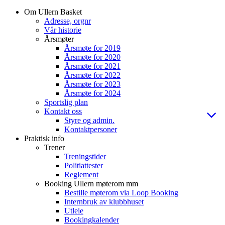
Om Ullern Basket
Adresse, orgnr
Vår historie
Årsmøter
Årsmøte for 2019
Årsmøte for 2020
Årsmøte for 2021
Årsmøte for 2022
Årsmøte for 2023
Årsmøte for 2024
Sportslig plan
Kontakt oss
Styre og admin.
Kontaktpersoner
Praktisk info
Trener
Treningstider
Politiattester
Reglement
Booking Ullern møterom mm
Bestille møterom via Loop Booking
Internbruk av klubbhuset
Utleie
Bookingkalender