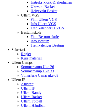
Instruks kiosk Ørakerhallen
Ukevakt Basket
Helgevakt Basket
Ullern VGS
Finn Ullern VGS
Info Ullern VGS
Tren.kalender U VGS
Bestum skole
Finn Bestum skole
Info Bestum
Tren.kalender Bestum
Sekretariat
Regler
Kurs materiell
Ullern Camps
Sommercamp Uke 26
Sommercamp Uke 33
Vinterferie Camp uke 08
Ullern IF
Allidrett
Ullern IF
Ullern Bandy
Ullern Basket
Ullern Fotball
Ullern Håndball