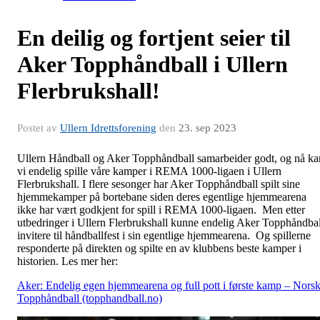
En deilig og fortjent seier til
Aker Topphåndball i Ullern
Flerbrukshall!
Postet av
Ullern Idrettsforening
den
23. sep 2023
Ullern Håndball og Aker Topphåndball samarbeider godt, og nå ka
vi endelig spille våre kamper i REMA 1000-ligaen i Ullern
Flerbrukshall. I flere sesonger har Aker Topphåndball spilt sine
hjemmekamper på bortebane siden deres egentlige hjemmearena
ikke har vært godkjent for spill i REMA 1000-ligaen. Men etter
utbedringer i Ullern Flerbrukshall kunne endelig Aker Topphåndbal
invitere til håndballfest i sin egentlige hjemmearena. Og spillerne
responderte på direkten og spilte en av klubbens beste kamper i
historien. Les mer her:
Aker: Endelig egen hjemmearena og full pott i første kamp – Nors
Topphåndball (topphandball.no)