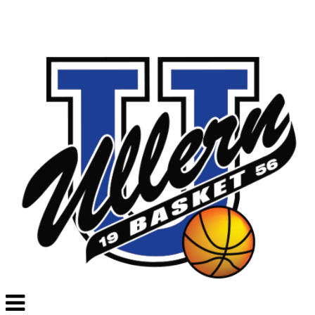
Veksle
navigasjon