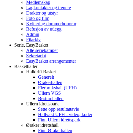
Medlemskap
Lagkontakter og trenere
Drakter og utstyr
Foto og film
Kvittering dommerhonorar
Refusjon av utlegg
Admin
Filarkiv
Serie, EasyBasket
Alle seriekamper
Sekretariat
EasyBasket arrangementer
Baskethaller
Halldrift Basket
Generelt
Ørakerhallen
Flerbrukshall (UFH)
Ullern VGS
Bestumhallen
Ullern idrettspark
Sette opp resultattavle
Hallvakt UFH - video, koder
Finn Ullern idrettspark
Øraker idrettshall
Finn Ørakerhallen