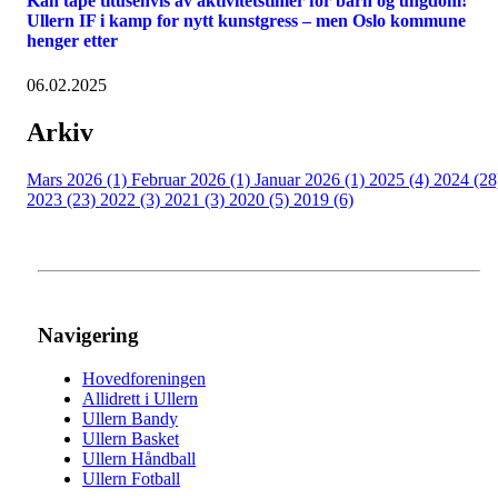
Kan tape titusenvis av aktivitetstimer for barn og ungdom!
Ullern IF i kamp for nytt kunstgress – men Oslo kommune
henger etter
06.02.2025
Arkiv
Mars 2026 (1)
Februar 2026 (1)
Januar 2026 (1)
2025 (4)
2024 (28
2023 (23)
2022 (3)
2021 (3)
2020 (5)
2019 (6)
Navigering
Hovedforeningen
Allidrett i Ullern
Ullern Bandy
Ullern Basket
Ullern Håndball
Ullern Fotball