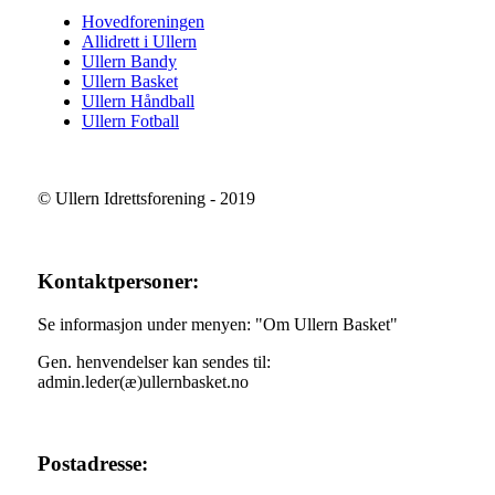
Hovedforeningen
Allidrett i Ullern
Ullern Bandy
Ullern Basket
Ullern Håndball
Ullern Fotball
© Ullern Idrettsforening - 2019
Kontaktpersoner:
Se informasjon under menyen: "Om Ullern Basket"
Gen. henvendelser kan sendes til:
admin.leder(æ)ullernbasket.no
Postadresse: