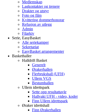
Medlemskap
Lagkontakter og trenere
Drakter og utstyr
Foto og film
Kvittering dommerhonorar
Refusjon av utlegg
Admin
Filarkiv
Serie, EasyBasket
Alle seriekamper
Sekretariat
EasyBasket arrangementer
Baskethaller
Halldrift Basket
Generelt
Ørakerhallen
Flerbrukshall (UFH)
Ullern VGS
Bestumhallen
Ullern idrettspark
Sette opp resultattavle
Hallvakt UFH - video, koder
Finn Ullern idrettspark
Øraker idrettshall
Finn Ørakerhallen