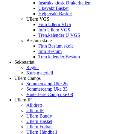
Instruks kiosk Ørakerhallen
Ukevakt Basket
Helgevakt Basket
Ullern VGS
Finn Ullern VGS
Info Ullern VGS
Tren.kalender U VGS
Bestum skole
Finn Bestum skole
Info Bestum
Tren.kalender Bestum
Sekretariat
Regler
Kurs materiell
Ullern Camps
Sommercamp Uke 26
Sommercamp Uke 33
Vinterferie Camp uke 08
Ullern IF
Allidrett
Ullern IF
Ullern Bandy
Ullern Basket
Ullern Fotball
Ullern Håndball