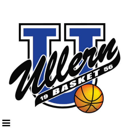
Veksle
navigasjon