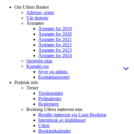
Om Ullern Basket
Adresse, orgnr
Vår historie
Årsmøter
Årsmøte for 2019
Årsmøte for 2020
Årsmøte for 2021
Årsmøte for 2022
Årsmøte for 2023
Årsmøte for 2024
Sportslig plan
Kontakt oss
Styre og admin.
Kontaktpersoner
Praktisk info
Trener
Treningstider
Politiattester
Reglement
Booking Ullern møterom mm
Bestille møterom via Loop Booking
Internbruk av klubbhuset
Utleie
Bookingkalender