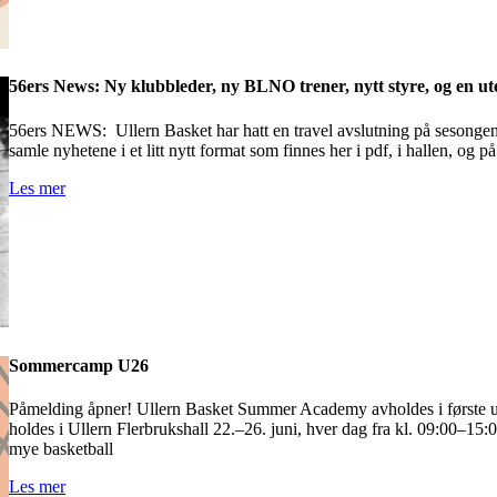
56ers News: Ny klubbleder, ny BLNO trener, nytt styre, og en u
56ers NEWS: Ullern Basket har hatt en travel avslutning på sesongen så
samle nyhetene i et litt nytt format som finnes her i pdf, i hallen, og p
Les mer
Sommercamp U26
Påmelding åpner! Ullern Basket Summer Academy avholdes i første
holdes i Ullern Flerbrukshall 22.–26. juni, hver dag fra kl. 09:00–15
mye basketball
Les mer