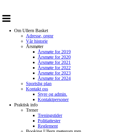
Veksle
navigasjon
Om Ullern Basket
Adresse, orgnr
Vår historie
Årsmøter
Årsmøte for 2019
Årsmøte for 2020
Årsmøte for 2021
Årsmøte for 2022
Årsmøte for 2023
Årsmøte for 2024
Sportslig plan
Kontakt oss
Styre og admin.
Kontaktpersoner
Praktisk info
Trener
Treningstider
Politiattester
Reglement
Booking Ullern møterom mm