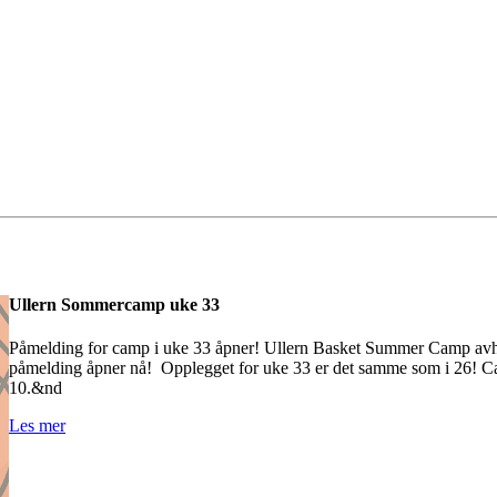
Ullern Sommercamp uke 33
Påmelding for camp i uke 33 åpner! Ullern Basket Summer Camp avho
påmelding åpner nå! Opplegget for uke 33 er det samme som i 26! Ca
10.&nd
Les mer