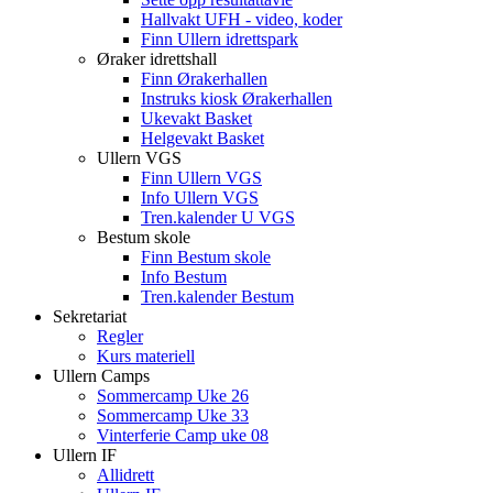
Hallvakt UFH - video, koder
Finn Ullern idrettspark
Øraker idrettshall
Finn Ørakerhallen
Instruks kiosk Ørakerhallen
Ukevakt Basket
Helgevakt Basket
Ullern VGS
Finn Ullern VGS
Info Ullern VGS
Tren.kalender U VGS
Bestum skole
Finn Bestum skole
Info Bestum
Tren.kalender Bestum
Sekretariat
Regler
Kurs materiell
Ullern Camps
Sommercamp Uke 26
Sommercamp Uke 33
Vinterferie Camp uke 08
Ullern IF
Allidrett