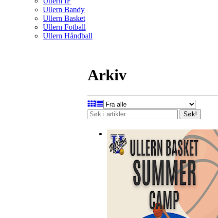
Ullern IF
Ullern Bandy
Ullern Basket
Ullern Fotball
Ullern Håndball
Arkiv
Søk!