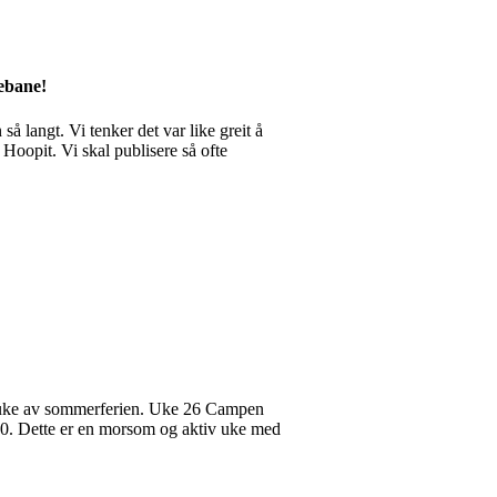
tebane!
 langt. Vi tenker det var like greit å
å Hoopit. Vi skal publisere så ofte
 uke av sommerferien. Uke 26 Campen
:00. Dette er en morsom og aktiv uke med