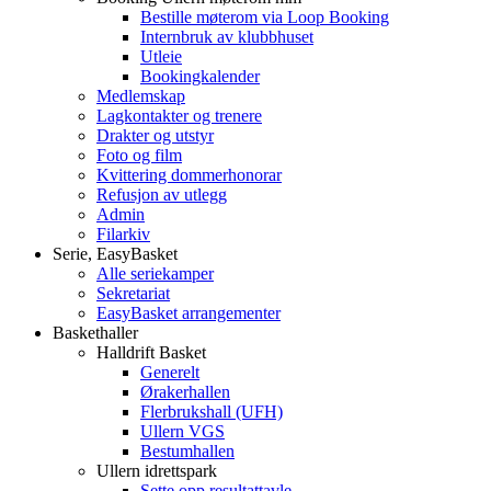
Bestille møterom via Loop Booking
Internbruk av klubbhuset
Utleie
Bookingkalender
Medlemskap
Lagkontakter og trenere
Drakter og utstyr
Foto og film
Kvittering dommerhonorar
Refusjon av utlegg
Admin
Filarkiv
Serie, EasyBasket
Alle seriekamper
Sekretariat
EasyBasket arrangementer
Baskethaller
Halldrift Basket
Generelt
Ørakerhallen
Flerbrukshall (UFH)
Ullern VGS
Bestumhallen
Ullern idrettspark
Sette opp resultattavle