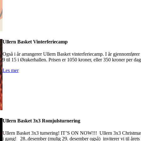
Ullern Basket Vinterferiecamp
Også i år arrangerer Ullern Basket vinterferiecamp. I år gjennomfører
9 til 15 i Ørakerhallen. Prisen er 1050 kroner, eller 350 kroner per dag
Les mer
Ullern Basket 3x3 Romjulsturnering
Ullern Basket 3x3 turnering! IT’S ON NOW!!! Ullern 3x3 Christmas E
i gang! 28..desember (mulig 29. desember også) inviterer vi til årets