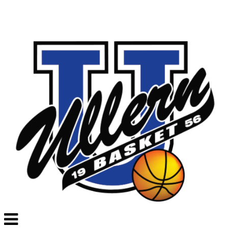
Veksle
navigasjon