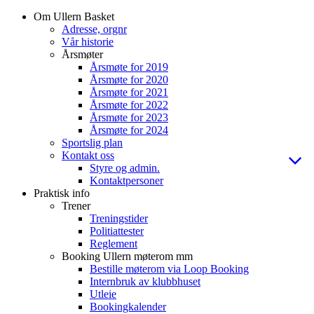
Om Ullern Basket
Adresse, orgnr
Vår historie
Årsmøter
Årsmøte for 2019
Årsmøte for 2020
Årsmøte for 2021
Årsmøte for 2022
Årsmøte for 2023
Årsmøte for 2024
Sportslig plan
Kontakt oss
Styre og admin.
Kontaktpersoner
Praktisk info
Trener
Treningstider
Politiattester
Reglement
Booking Ullern møterom mm
Bestille møterom via Loop Booking
Internbruk av klubbhuset
Utleie
Bookingkalender