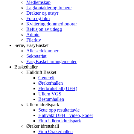
Medlemskap
Lagkontakter og trenere
Drakter og utstyr
Foto og film
Kvittering dommerhonorar
Refusjon av utlegg
Admin
Filarkiv
Serie, EasyBasket
Alle seriekamper
Sekretariat
EasyBasket arrangementer
Baskethaller
Halldrift Basket
Generelt
Ørakerhallen
Flerbrukshall (UFH)
Ullern VGS
Bestumhallen
Ullern idrettspark
Sette opp resultattavle
Hallvakt UFH - video, koder
Finn Ullern idrettspark
Øraker idrettshall
Finn Ørakerhallen