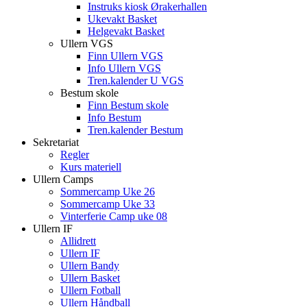
Instruks kiosk Ørakerhallen
Ukevakt Basket
Helgevakt Basket
Ullern VGS
Finn Ullern VGS
Info Ullern VGS
Tren.kalender U VGS
Bestum skole
Finn Bestum skole
Info Bestum
Tren.kalender Bestum
Sekretariat
Regler
Kurs materiell
Ullern Camps
Sommercamp Uke 26
Sommercamp Uke 33
Vinterferie Camp uke 08
Ullern IF
Allidrett
Ullern IF
Ullern Bandy
Ullern Basket
Ullern Fotball
Ullern Håndball